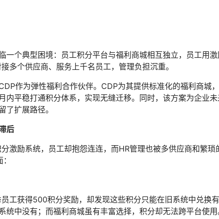
临一个典型困境：员工积分平台与福利商城相互独立，员工用激
对接多个供应商、服务上千名员工，管理负担沉重。
CDP作为弹性福利合作伙伴。CDP为其提供标准化的福利商城
月内平稳打通积分体系，实现无缝迁移。同时，该方案为企业未
留了扩展路径。
滞后
积分激励系统，员工却抱怨连连，而HR管理也被多供应商和繁琐
面：
秀员工获得500积分奖励，却发现这些积分只能在旧系统中兑换
系统中没有；而福利商城虽有丰富选择，积分却无法跨平台使用