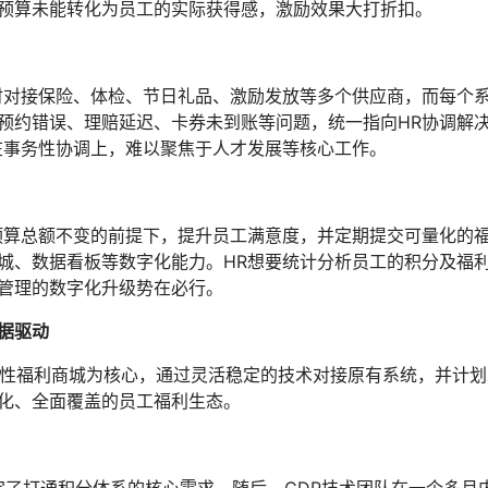
预算未能转化为员工的实际获得感，激励效果大打折扣。
时对接保险、体检、节日礼品、激励发放等多个供应商，而每个
预约错误、理赔延迟、卡券未到账等问题，统一指向HR协调解
在事务性协调上，难以聚焦于人才发展等核心工作。
预算总额不变的前提下，提升员工满意度，并定期提交可量化的
城、数据看板等数字化能力。HR想要统计分析员工的积分及福
管理的数字化升级势在必行。
据驱动
弹性福利商城为核心，通过灵活稳定的技术对接原有系统，并计划
化、全面覆盖的员工福利生态。
定了打通积分体系的核心需求。随后，CDP技术团队在一个多月