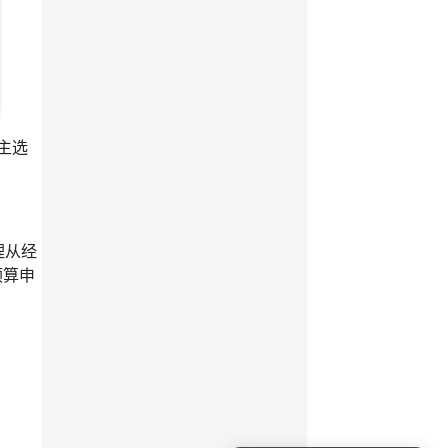
主选
理从经
预算申