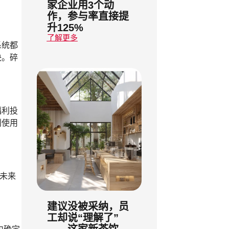
家企业用3个动
作，参与率直接提
升125%
了解更多
系统都
决。碎
福利投
利使用
未来
建议没被采纳，员
工却说“理解了”
——这家新茶饮
内确定