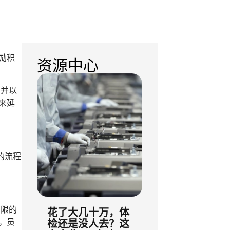
励积
资源中心
，并以
来延
的流程
有限的
花了大几十万，体
。员
检还是没人去？这