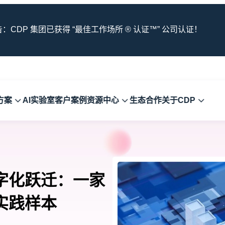
：CDP 集团已获得 “最佳工作场所 ® 认证™” 公司认证！
方案
AI实验室
客户案例
资源中心
生态合作
关于CDP
字化跃迁：一
家
实践样本