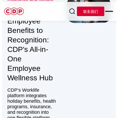
benefits
From
联系我们
Employee
Benefits to
Recognition:
CDP's All-in-
One
Employee
Wellness Hub
CDP’s Worklife
platform integrates
holiday benefits, health
programs, insurance,
and recognition into
one flexible platform