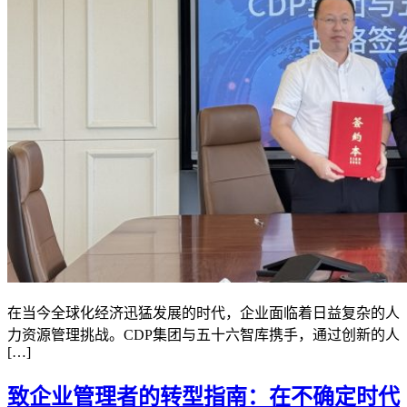
在当今全球化经济迅猛发展的时代，企业面临着日益复杂的人
力资源管理挑战。CDP集团与五十六智库携手，通过创新的人
[…]
致企业管理者的转型指南：在不确定时代