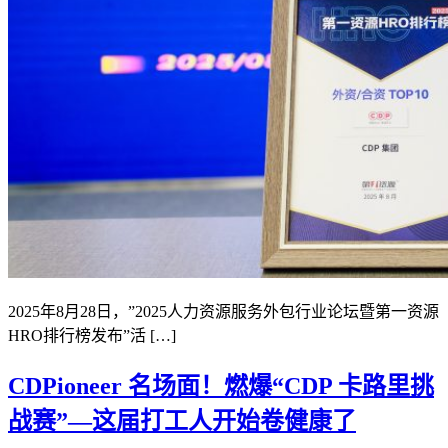
2025年8月28日，”2025人力资源服务外包行业论坛暨第一资源
HRO排行榜发布”活 […]
CDPioneer 名场面！燃爆“CDP 卡路里挑
战赛”—这届打工人开始卷健康了