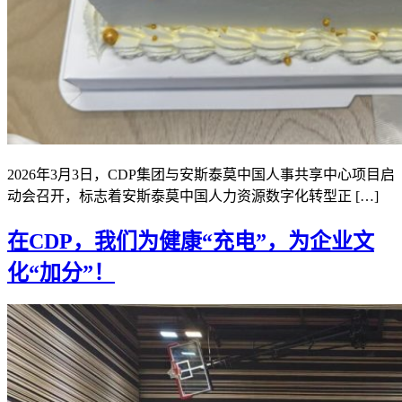
2026年3月3日，CDP集团与安斯泰莫中国人事共享中心项目启
动会召开，标志着安斯泰莫中国人力资源数字化转型正 […]
在CDP，我们为健康“充电”，为企业文
化“加分”！