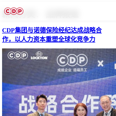
新闻分类：
品牌报道
CDP集团与诺德保险经纪达成战略合
作，以人力资本重塑全球化竞争力