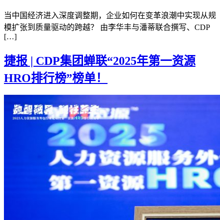
当中国经济进入深度调整期，企业如何在变革浪潮中实现从规
模扩张到质量驱动的跨越？ 由李华丰与潘蒂联合撰写、CDP
[…]
捷报 | CDP集团蝉联“2025年第一资源
HRO排行榜”榜单！