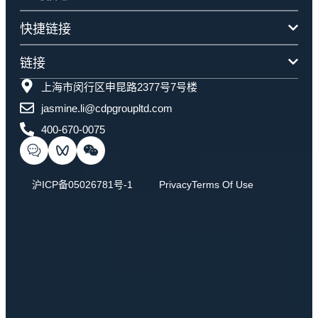
快捷链接
链接
上海市闵行区申昆路2377号7号楼
jasmine.li@cdpgroupltd.com
400-670-0075
沪ICP备05026781号-1
Privacy
Terms Of Use