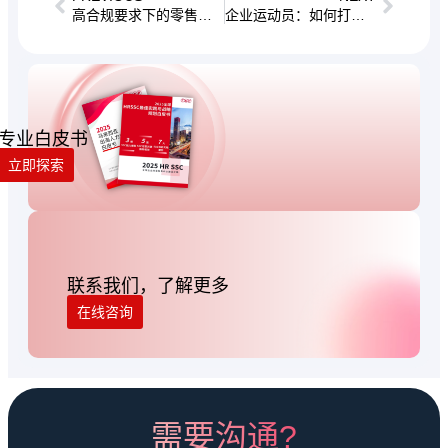
高合规要求下的零售终端用工管理研讨会
企业运动员：如何打造能打胜仗的高绩效团队？
专业白皮书
立即探索
联系我们，了解更多
在线咨询
需要沟通?