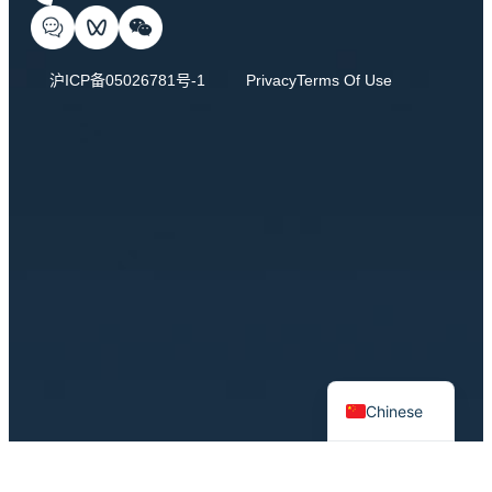
沪ICP备05026781号-1
Privacy
Terms Of Use
English
Chinese