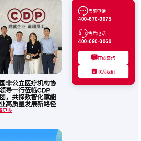
售前电话
400-670-0075
售后电话
400-690-0060
在线咨询
联系我们
国非公立医疗机构协
领导一行莅临CDP
团，共探数智化赋能
业高质量发展新路径
解更多