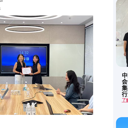
书
中
会
集
行
了